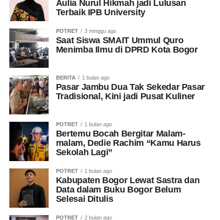
Aulia Nurul Hikmah jadi Lulusan
Terbaik IPB University
POTRET
3 minggu ago
Saat Siswa SMAIT Ummul Quro
Menimba Ilmu di DPRD Kota Bogor
BERITA
1 bulan ago
Pasar Jambu Dua Tak Sekedar Pasar
Tradisional, Kini jadi Pusat Kuliner
POTRET
1 bulan ago
Bertemu Bocah Bergitar Malam-
malam, Dedie Rachim “Kamu Harus
Sekolah Lagi”
POTRET
1 bulan ago
Kabupaten Bogor Lewat Sastra dan
Data dalam Buku Bogor Belum
Selesai Ditulis
POTRET
2 bulan ago