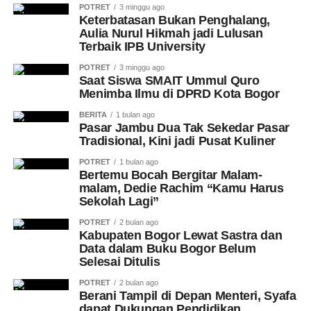
POTRET
3 minggu ago
Keterbatasan Bukan Penghalang,
Aulia Nurul Hikmah jadi Lulusan
Terbaik IPB University
POTRET
3 minggu ago
Saat Siswa SMAIT Ummul Quro
Menimba Ilmu di DPRD Kota Bogor
BERITA
1 bulan ago
Pasar Jambu Dua Tak Sekedar Pasar
Tradisional, Kini jadi Pusat Kuliner
POTRET
1 bulan ago
Bertemu Bocah Bergitar Malam-
malam, Dedie Rachim “Kamu Harus
Sekolah Lagi”
POTRET
2 bulan ago
Kabupaten Bogor Lewat Sastra dan
Data dalam Buku Bogor Belum
Selesai Ditulis
POTRET
2 bulan ago
Berani Tampil di Depan Menteri, Syafa
dapat Dukungan Pendidikan