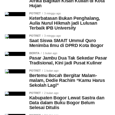
Afrika Bagikan Kisah Kuliah di Kota
Hujan
POTRET
3 minggu ago
Keterbatasan Bukan Penghalang,
Aulia Nurul Hikmah jadi Lulusan
Terbaik IPB University
POTRET
3 minggu ago
Saat Siswa SMAIT Ummul Quro
Menimba Ilmu di DPRD Kota Bogor
BERITA
1 bulan ago
Pasar Jambu Dua Tak Sekedar Pasar
Tradisional, Kini jadi Pusat Kuliner
POTRET
1 bulan ago
Bertemu Bocah Bergitar Malam-
malam, Dedie Rachim “Kamu Harus
Sekolah Lagi”
POTRET
2 bulan ago
Kabupaten Bogor Lewat Sastra dan
Data dalam Buku Bogor Belum
Selesai Ditulis