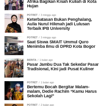
Afrika Bagikan Kisah Kuliah di Kota
Hujan
POTRET
3 minggu ago
Keterbatasan Bukan Penghalang,
Aulia Nurul Hikmah jadi Lulusan
Terbaik IPB University
POTRET
3 minggu ago
Saat Siswa SMAIT Ummul Quro
Menimba Ilmu di DPRD Kota Bogor
BERITA
1 bulan ago
Pasar Jambu Dua Tak Sekedar Pasar
Tradisional, Kini jadi Pusat Kuliner
POTRET
1 bulan ago
Bertemu Bocah Bergitar Malam-
malam, Dedie Rachim “Kamu Harus
Sekolah Lagi”
POTRET
2 bulan ago