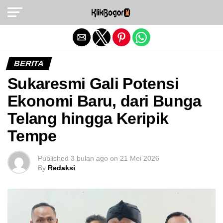
Exit mobile version
BERITA
Sukaresmi Gali Potensi
Ekonomi Baru, dari Bunga
Telang hingga Keripik
Tempe
Published
3 bulan ago
on
21 Mei 2026
By
Redaksi