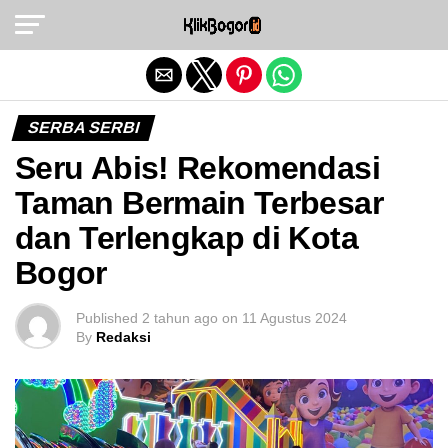
Exit mobile version
SERBA SERBI
Seru Abis! Rekomendasi
Taman Bermain Terbesar
dan Terlengkap di Kota
Bogor
Published
2 tahun ago
on
11 Agustus 2024
By
Redaksi