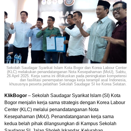
Sekolah Saudagar Syarikat Islam Kota Bogor dan Korea Labour Center
(KLC) melakukan penandatanganan Nota Kesepahaman (MoU), Sabtu,
26 April 2025. Kerja sama ini difokuskan pada peningkatan kompetensi
dan fasilitasi penempatan tenaga kerja terampil asal Indonesia,
khususnya peserta pelatihan Sekolah Saudagar SI ke Korea Selatan.
KlikBogor
– Sekolah Saudagar Syarikat Islam (SI) Kota
Bogor menjalin kerja sama strategis dengan Korea Labour
Center (KLC) melalui penandatanganan Nota
Kesepahaman (
MoU
). Penandatanganan kerja sama
kedua belah pihak dilangsungkan di Kampus Sekolah
Saudagar SI, Jalan Sholeh Iskandar, Kelurahan