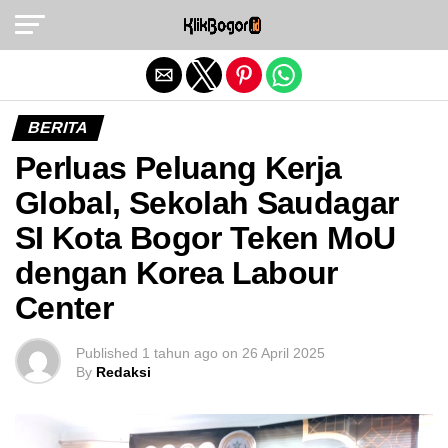
Exit mobile version
BERITA
Perluas Peluang Kerja
Global, Sekolah Saudagar
SI Kota Bogor Teken MoU
dengan Korea Labour
Center
Published
1 tahun ago
on
26 April 2025
By
Redaksi