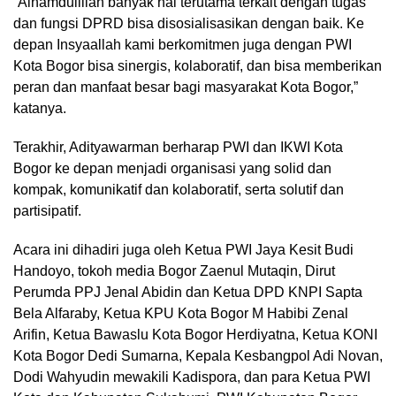
“Alhamdulillah banyak hal terutama terkait dengan tugas
dan fungsi DPRD bisa disosialisasikan dengan baik. Ke
depan Insyaallah kami berkomitmen juga dengan PWI
Kota Bogor bisa sinergis, kolaboratif, dan bisa memberikan
peran dan manfaat besar bagi masyarakat Kota Bogor,”
katanya.
Terakhir, Adityawarman berharap PWI dan IKWI Kota
Bogor ke depan menjadi organisasi yang solid dan
kompak, komunikatif dan kolaboratif, serta solutif dan
partisipatif.
Acara ini dihadiri juga oleh Ketua PWI Jaya Kesit Budi
Handoyo, tokoh media Bogor Zaenul Mutaqin, Dirut
Perumda PPJ Jenal Abidin dan Ketua DPD KNPI Sapta
Bela Alfaraby, Ketua KPU Kota Bogor M Habibi Zenal
Arifin, Ketua Bawaslu Kota Bogor Herdiyatna, Ketua KONI
Kota Bogor Dedi Sumarna, Kepala Kesbangpol Adi Novan,
Dodi Wahyudin mewakili Kadispora, dan para Ketua PWI