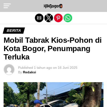
Exit mobile version
BERITA
Mobil Tabrak Kios-Pohon di
Kota Bogor, Penumpang
Terluka
Published
1 tahun ago
on
16 Juni 2025
By
Redaksi