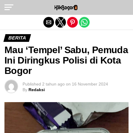
Exit mobile version
BERITA
Mau ‘Tempel’ Sabu, Pemuda
Ini Diringkus Polisi di Kota
Bogor
Published
2 tahun ago
on
16 November 2024
By
Redaksi