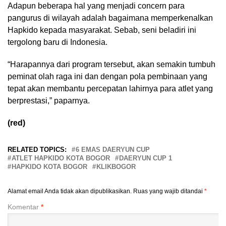
Adapun beberapa hal yang menjadi concern para
pangurus di wilayah adalah bagaimana memperkenalkan
Hapkido kepada masyarakat. Sebab, seni beladiri ini
tergolong baru di Indonesia.
“Harapannya dari program tersebut, akan semakin tumbuh
peminat olah raga ini dan dengan pola pembinaan yang
tepat akan membantu percepatan lahirnya para atlet yang
berprestasi,” paparnya.
(red)
RELATED TOPICS:
6 EMAS DAERYUN CUP
ATLET HAPKIDO KOTA BOGOR
DAERYUN CUP 1
HAPKIDO KOTA BOGOR
KLIKBOGOR
Alamat email Anda tidak akan dipublikasikan.
Ruas yang wajib ditandai
*
Komentar
*