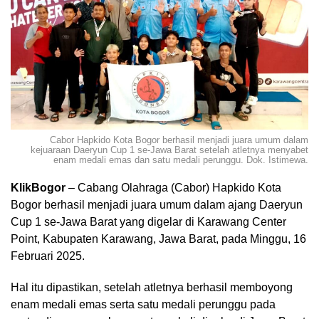
Cabor Hapkido Kota Bogor berhasil menjadi juara umum dalam
kejuaraan Daeryun Cup 1 se-Jawa Barat setelah atletnya menyabet
enam medali emas dan satu medali perunggu. Dok. Istimewa.
KlikBogor
– Cabang Olahraga (Cabor) Hapkido Kota
Bogor berhasil menjadi juara umum dalam ajang Daeryun
Cup 1 se-Jawa Barat yang digelar di Karawang Center
Point, Kabupaten Karawang, Jawa Barat, pada Minggu, 16
Februari 2025.
Hal itu dipastikan, setelah atletnya berhasil memboyong
enam medali emas serta satu medali perunggu pada