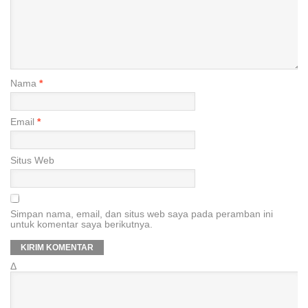
Nama
*
Email
*
Situs Web
Simpan nama, email, dan situs web saya pada peramban ini
untuk komentar saya berikutnya.
Δ