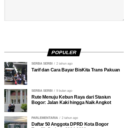
POPULER
SERBA SERBI
2 tahun ago
Tarif dan Cara Bayar BisKita Trans Pakuan
SERBA SERBI
9 bulan ago
Rute Menuju Kebun Raya dari Stasiun
Bogor: Jalan Kaki hingga Naik Angkot
PARLEMENTARIA
2 tahun ago
Daftar 50 Anggota DPRD Kota Bogor