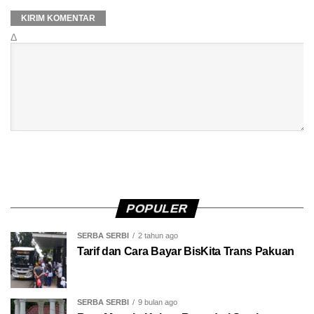
Δ
POPULER
SERBA SERBI
2 tahun ago
Tarif dan Cara Bayar BisKita Trans Pakuan
SERBA SERBI
9 bulan ago