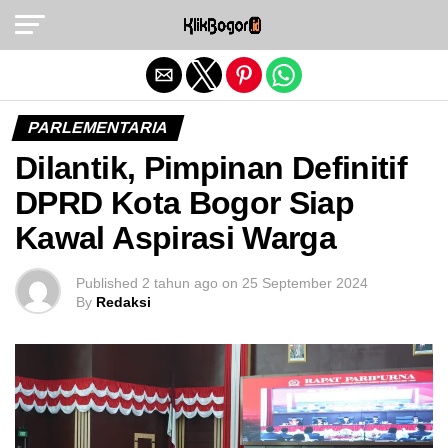
Exit mobile version
PARLEMENTARIA
Dilantik, Pimpinan Definitif
DPRD Kota Bogor Siap
Kawal Aspirasi Warga
Published
2 tahun ago
on
25 September 2024
By
Redaksi