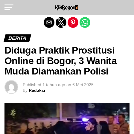
Exit mobile version
BERITA
Diduga Praktik Prostitusi
Online di Bogor, 3 Wanita
Muda Diamankan Polisi
Published
1 tahun ago
on
6 Mei 2025
By
Redaksi