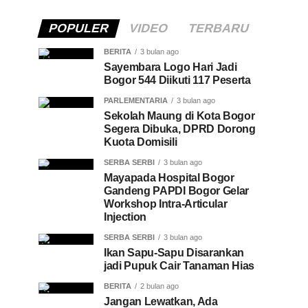
POPULER
VIDEO
TERBARU
BERITA
3 bulan ago
Sayembara Logo Hari Jadi
Bogor 544 Diikuti 117 Peserta
PARLEMENTARIA
3 bulan ago
Sekolah Maung di Kota Bogor
Segera Dibuka, DPRD Dorong
Kuota Domisili
SERBA SERBI
3 bulan ago
Mayapada Hospital Bogor
Gandeng PAPDI Bogor Gelar
Workshop Intra-Articular
Injection
SERBA SERBI
3 bulan ago
Ikan Sapu-Sapu Disarankan
jadi Pupuk Cair Tanaman Hias
BERITA
2 bulan ago
Jangan Lewatkan, Ada