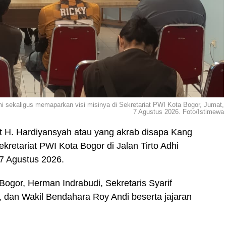
i sekaligus memaparkan visi misinya di Sekretariat PWI Kota Bogor, Jumat,
7 Agustus 2026. Foto/Istimewa
 H. Hardiyansyah atau yang akrab disapa Kang
retariat PWI Kota Bogor di Jalan Tirto Adhi
7 Agustus 2026.
ogor, Herman Indrabudi, Sekretaris Syarif
, dan Wakil Bendahara Roy Andi beserta jajaran