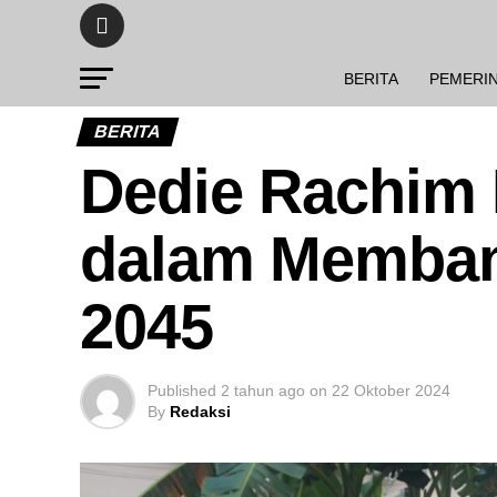
BERITA
PEMERI
BERITA
Dedie Rachim 
dalam Memban
2045
Published
2 tahun ago
on
22 Oktober 2024
By
Redaksi