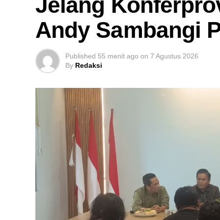
Jelang Konferpro
Andy Sambangi P
Published
55 menit ago
on
7 Agustus 2026
By
Redaksi