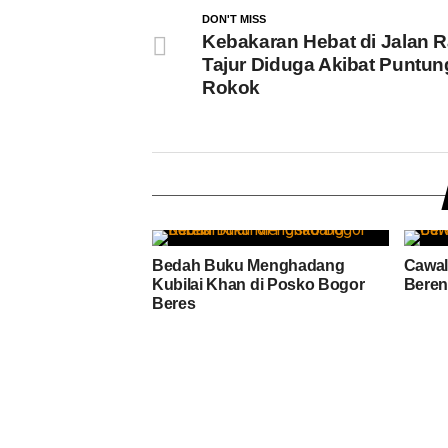
DON'T MISS
Kebakaran Hebat di Jalan 
Tajur Diduga Akibat Puntun
Rokok
Bedah Buku Menghadang
Cawal
Kubilai Khan di Posko Bogor
Bere
Beres