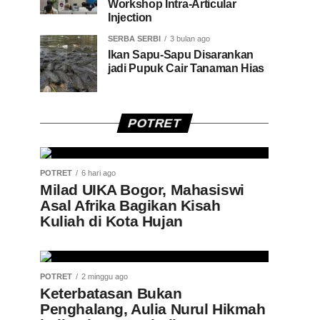
Workshop Intra-Articular
Injection
SERBA SERBI
3 bulan ago
Ikan Sapu-Sapu Disarankan
jadi Pupuk Cair Tanaman Hias
POTRET
POTRET
6 hari ago
Milad UIKA Bogor, Mahasiswi
Asal Afrika Bagikan Kisah
Kuliah di Kota Hujan
POTRET
2 minggu ago
Keterbatasan Bukan
Penghalang, Aulia Nurul Hikmah