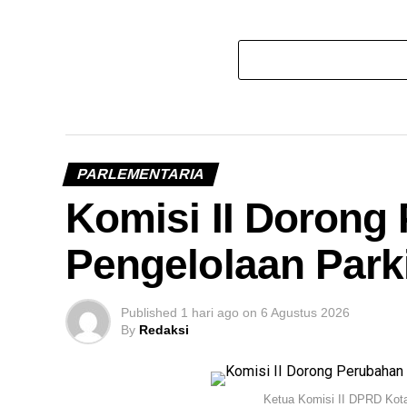
PARLEMENTARIA
Komisi II Dorong
Pengelolaan Parki
Published
1 hari ago
on
6 Agustus 2026
By
Redaksi
Ketua Komisi II DPRD Kot