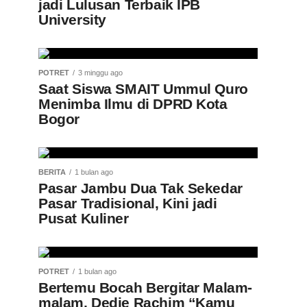
jadi Lulusan Terbaik IPB
University
POTRET
3 minggu ago
Saat Siswa SMAIT Ummul Quro
Menimba Ilmu di DPRD Kota
Bogor
BERITA
1 bulan ago
Pasar Jambu Dua Tak Sekedar
Pasar Tradisional, Kini jadi
Pusat Kuliner
POTRET
1 bulan ago
Bertemu Bocah Bergitar Malam-
malam, Dedie Rachim “Kamu