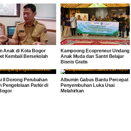
n Anak di Kota Bogor
Kampoong Ecopreneur Undang
get Kembali Bersekolah
Anak Muda dan Santri Belajar
Bisnis Gratis
i II Dorong Perubahan
Albumin Gabus Bantu Percepat
m Pengelolaan Parkir di
Penyembuhan Luka Usai
Bogor
Melahirkan