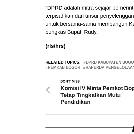
“DPRD adalah mitra sejajar pemerint
terpisahkan dari unsur penyelengga
untuk bersama-sama membangun Kab
pungkas Bupati Rudy.
(rls/hrs)
RELATED TOPICS:
DPRD KABUPATEN BOG
PEMKAB BOGOR
RAPERDA PENGELOLAA
DON'T MISS
Komisi IV Minta Pemkot Bo
Tetap Tingkatkan Mutu
Pendidikan