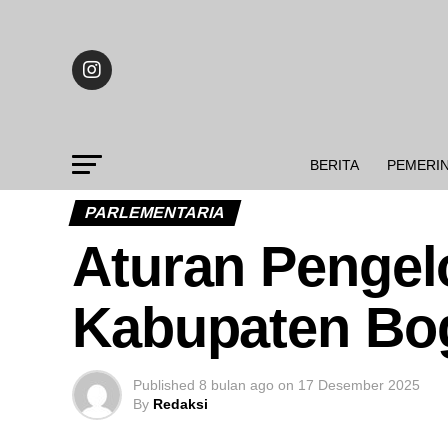
BERITA
PEMERI
PARLEMENTARIA
Aturan Pengel
Kabupaten Bo
Published
8 bulan ago
on
17 Desember 2025
By
Redaksi