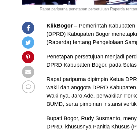
Rapat paripurna penetapan persetujuan Raperda tent
KlikBogor
– Pemerintah Kabupaten 
(DPRD) Kabupaten Bogor menetapka
(Raperda) tentang Pengelolaan Sam
Penetapan persetujuan menjadi perda
DPRD Kabupaten Bogor, pada Selas
Rapat paripurna dipimpin Ketua DPRD
wakil dan anggota DPRD Kabupaten B
Wakilnya, Jaro Ade, perwakilan Fork
BUMD, serta pimpinan instansi verti
Bupati Bogor, Rudy Susmanto, menya
DPRD, khususnya Panitia Khusus (