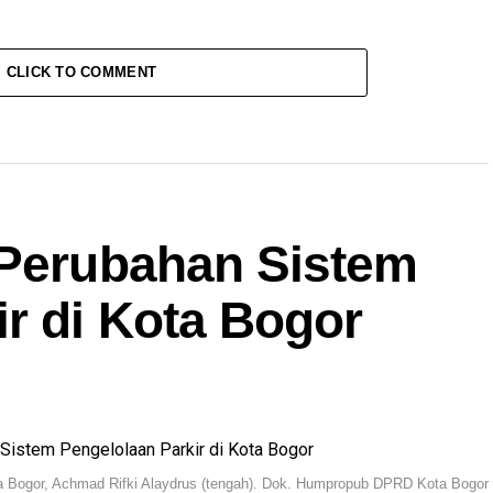
CLICK TO COMMENT
 Perubahan Sistem
r di Kota Bogor
a Bogor, Achmad Rifki Alaydrus (tengah). Dok. Humpropub DPRD Kota Bogor