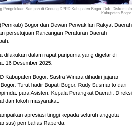
ang Pengelolaan Sampah di Gedung DPRD Kabupaten Bogor. Dok. Diskominfo
Kabupaten Bogor.
(Pemkab) Bogor dan Dewan Perwakilan Rakyat Daerah
n persetujuan Rancangan Peraturan Daerah
pah.
 dilakukan dalam rapat paripurna yang digelar di
a, 16 Desember 2025.
 Kabupaten Bogor, Sastra Winara dihadiri jajaran
ogor. Turut hadir Bupati Bogor, Rudy Susmanto dan
opimda, para Asisten, Kepala Perangkat Daerah, Direksi
kal dan tokoh masyarakat.
mpaikan apresiasi tinggi kepada seluruh anggota
Pansus) pembahas Raperda.