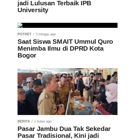
jadi Lulusan Terbaik IPB
University
POTRET
3 minggu ago
Saat Siswa SMAIT Ummul Quro
Menimba Ilmu di DPRD Kota
Bogor
BERITA
1 bulan ago
Pasar Jambu Dua Tak Sekedar
Pasar Tradisional, Kini jadi