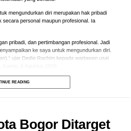
uk mengundurkan diri merupakan hak pribadi
k secara personal maupun profesional. Ia
an pribadi, dan pertimbangan profesional. Jadi
enyampaikan ke saya untuk mengundurkan diri.
kan),” ujar Dedie Rachim kepada wartawan usai
 Kamis, 6 Agustus 2026.
n Wajah Baru: Pasar Bersih hingga Onderdil
TINUE READING
anyakan secara rinci alasan maupun rencana
atannya di Perumda PPJ.
yang luas. Saya enggak nanya, ‘Pak, diterima di
ota Bogor Ditarget
sana gajinya berapa? Di sini gajinya berapa?’ Kan