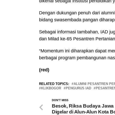
dikenal sebagai institusi pendidikan 
Dengan dukungan penuh dari alumni,
bidang swasembada pangan diharapk
Sebagai informasi tambahan, IAD ju
dan Milad ke-65 Pesantren Pertanian
“Momentum ini diharapkan dapat me
berbagai program pembangunan nasi
(red)
RELATED TOPICS:
ALUMNI PESANTREN PE
KLIKBOGOR
PENGURUS IAD
PESANTREN
DON'T MISS
Besok, Riksa Budaya Jawa 
Digelar di Alun-Alun Kota B