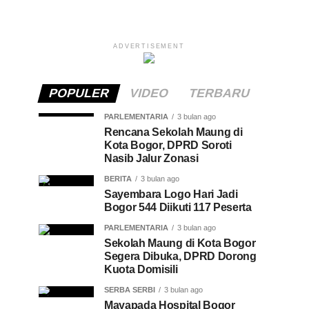
ADVERTISEMENT
POPULER
VIDEO
TERBARU
PARLEMENTARIA
3 bulan ago
Rencana Sekolah Maung di
Kota Bogor, DPRD Soroti
Nasib Jalur Zonasi
BERITA
3 bulan ago
Sayembara Logo Hari Jadi
Bogor 544 Diikuti 117 Peserta
PARLEMENTARIA
3 bulan ago
Sekolah Maung di Kota Bogor
Segera Dibuka, DPRD Dorong
Kuota Domisili
SERBA SERBI
3 bulan ago
Mayapada Hospital Bogor