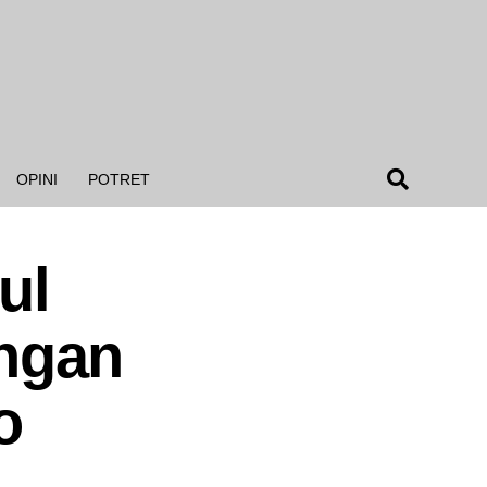
OPINI
POTRET
ul
ngan
to