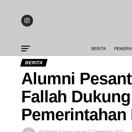
BERITA
PEMERI
BERITA
Alumni Pesant
Fallah Dukun
Pemerintahan
Published
2 tahun ago
on
11 Desember 2024