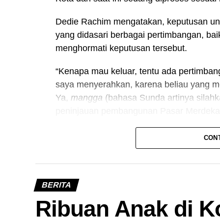
Dedie Rachim mengatakan, keputusan unt
yang didasari berbagai pertimbangan, bai
menghormati keputusan tersebut.
“Kenapa mau keluar, tentu ada pertimbang
saya menyerahkan, karena beliau yang m
Ya,
mangga
(bahasa Sunda artinya silah
peninjauan pembangunan Pasar Merdeka,
Baca juga:
Pasar Merdeka Tampil denga
CON
Namun, Dedie Rachim mengaku tidak men
karier bersangkutan setelah melepas jab
BERITA
“Beliau kan seorang yang punya jaringan 
Ribuan Anak di K
perusahaan apa?’. Masa ditanya, ‘Pak, di 