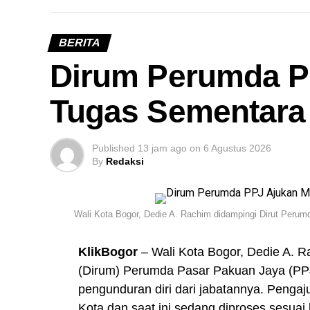
BERITA
Dirum Perumda P
Tugas Sementara 
Published
13 jam ago
on
6 Agustus 2026
By
Redaksi
Wali Kota Bogor, Dedie A. Rachim didampingi Dirut Peru
KlikBogor
– Wali Kota Bogor, Dedie A.
(Dirum) Perumda Pasar Pakuan Jaya (PPJ
pengunduran diri dari jabatannya. Penga
Kota dan saat ini sedang diproses sesuai