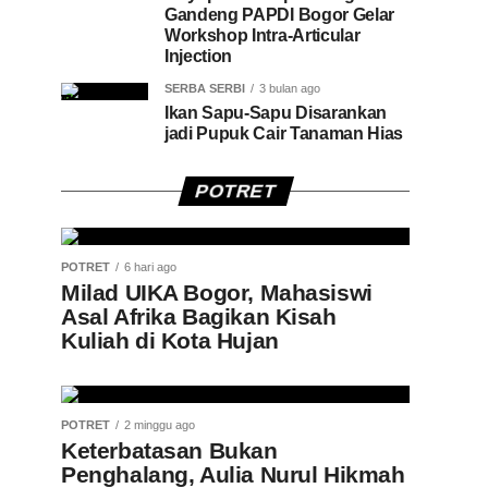
Gandeng PAPDI Bogor Gelar
Workshop Intra-Articular
Injection
SERBA SERBI
3 bulan ago
Ikan Sapu-Sapu Disarankan
jadi Pupuk Cair Tanaman Hias
POTRET
POTRET
6 hari ago
Milad UIKA Bogor, Mahasiswi
Asal Afrika Bagikan Kisah
Kuliah di Kota Hujan
POTRET
2 minggu ago
Keterbatasan Bukan
Penghalang, Aulia Nurul Hikmah