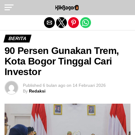
Exit mobile version
BERITA
90 Persen Gunakan Trem,
Kota Bogor Tinggal Cari
Investor
Published
6 bulan ago
on
14 Februari 2026
By
Redaksi