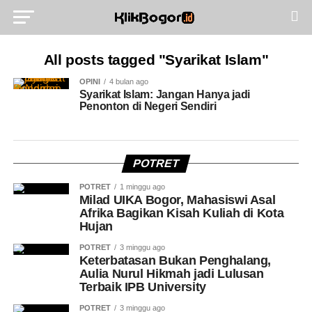
All posts tagged "Syarikat Islam"
OPINI
4 bulan ago
Syarikat Islam: Jangan Hanya jadi
Penonton di Negeri Sendiri
POTRET
POTRET
1 minggu ago
Milad UIKA Bogor, Mahasiswi Asal
Afrika Bagikan Kisah Kuliah di Kota
Hujan
POTRET
3 minggu ago
Keterbatasan Bukan Penghalang,
Aulia Nurul Hikmah jadi Lulusan
Terbaik IPB University
POTRET
3 minggu ago