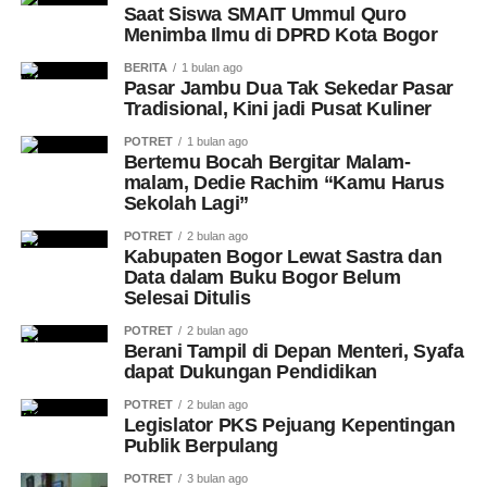
Saat Siswa SMAIT Ummul Quro
Menimba Ilmu di DPRD Kota Bogor
BERITA
1 bulan ago
Pasar Jambu Dua Tak Sekedar Pasar
Tradisional, Kini jadi Pusat Kuliner
POTRET
1 bulan ago
Bertemu Bocah Bergitar Malam-
malam, Dedie Rachim “Kamu Harus
Sekolah Lagi”
POTRET
2 bulan ago
Kabupaten Bogor Lewat Sastra dan
Data dalam Buku Bogor Belum
Selesai Ditulis
POTRET
2 bulan ago
Berani Tampil di Depan Menteri, Syafa
dapat Dukungan Pendidikan
POTRET
2 bulan ago
Legislator PKS Pejuang Kepentingan
Publik Berpulang
POTRET
3 bulan ago