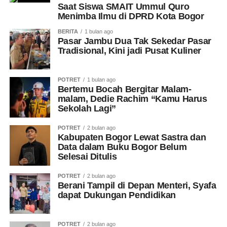
Saat Siswa SMAIT Ummul Quro
Menimba Ilmu di DPRD Kota Bogor
BERITA
1 bulan ago
Pasar Jambu Dua Tak Sekedar Pasar
Tradisional, Kini jadi Pusat Kuliner
POTRET
1 bulan ago
Bertemu Bocah Bergitar Malam-
malam, Dedie Rachim “Kamu Harus
Sekolah Lagi”
POTRET
2 bulan ago
Kabupaten Bogor Lewat Sastra dan
Data dalam Buku Bogor Belum
Selesai Ditulis
POTRET
2 bulan ago
Berani Tampil di Depan Menteri, Syafa
dapat Dukungan Pendidikan
POTRET
2 bulan ago