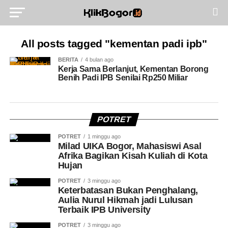
All posts tagged "kementan padi ipb"
BERITA
4 bulan ago
Kerja Sama Berlanjut, Kementan Borong
Benih Padi IPB Senilai Rp250 Miliar
POTRET
POTRET
1 minggu ago
Milad UIKA Bogor, Mahasiswi Asal
Afrika Bagikan Kisah Kuliah di Kota
Hujan
POTRET
3 minggu ago
Keterbatasan Bukan Penghalang,
Aulia Nurul Hikmah jadi Lulusan
Terbaik IPB University
POTRET
3 minggu ago