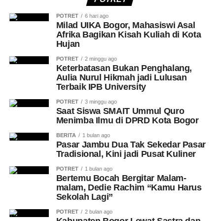
POTRET
6 hari ago
Milad UIKA Bogor, Mahasiswi Asal
Afrika Bagikan Kisah Kuliah di Kota
Hujan
POTRET
2 minggu ago
Keterbatasan Bukan Penghalang,
Aulia Nurul Hikmah jadi Lulusan
Terbaik IPB University
POTRET
3 minggu ago
Saat Siswa SMAIT Ummul Quro
Menimba Ilmu di DPRD Kota Bogor
BERITA
1 bulan ago
Pasar Jambu Dua Tak Sekedar Pasar
Tradisional, Kini jadi Pusat Kuliner
POTRET
1 bulan ago
Bertemu Bocah Bergitar Malam-
malam, Dedie Rachim “Kamu Harus
Sekolah Lagi”
POTRET
2 bulan ago