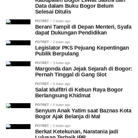
Kabupaten Bogor Lewat Sastra dan
Data dalam Buku Bogor Belum
Selesai Ditulis
POTRET
2 bulan ago
Berani Tampil di Depan Menteri, Syafa
dapat Dukungan Pendidikan
POTRET
2 bulan ago
Legislator PKS Pejuang Kepentingan
Publik Berpulang
POTRET
3 bulan ago
Margonda dan Jejak Sejarah di Bogor:
Pernah Tinggal di Gang Slot
POTRET
5 bulan ago
Salat Idulfitri di Kebun Raya Bogor
Berlangsung Khidmat
POTRET
5 bulan ago
Senyum Anak Yatim saat Baznas Kota
Bogor Ajak Belanja di Mal
POTRET
5 bulan ago
Berkat Ketekunan, Naratania jadi
Lulusan Terbaik IPB