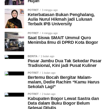
Hujan
POTRET
3 minggu ago
Keterbatasan Bukan Penghalang,
Aulia Nurul Hikmah jadi Lulusan
Terbaik IPB University
POTRET
4 minggu ago
Saat Siswa SMAIT Ummul Quro
Menimba Ilmu di DPRD Kota Bogor
BERITA
1 bulan ago
Pasar Jambu Dua Tak Sekedar Pasar
Tradisional, Kini jadi Pusat Kuliner
POTRET
1 bulan ago
Bertemu Bocah Bergitar Malam-
malam, Dedie Rachim “Kamu Harus
Sekolah Lagi”
POTRET
2 bulan ago
Kabupaten Bogor Lewat Sastra dan
Data dalam Buku Bogor Belum
Selesai Ditulis