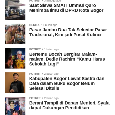
POTRET
3 minggu ago
Saat Siswa SMAIT Ummul Quro
Menimba Ilmu di DPRD Kota Bogor
BERITA
1 bulan ago
Pasar Jambu Dua Tak Sekedar Pasar
Tradisional, Kini jadi Pusat Kuliner
POTRET
1 bulan ago
Bertemu Bocah Bergitar Malam-
malam, Dedie Rachim “Kamu Harus
Sekolah Lagi”
POTRET
2 bulan ago
Kabupaten Bogor Lewat Sastra dan
Data dalam Buku Bogor Belum
Selesai Ditulis
POTRET
2 bulan ago
Berani Tampil di Depan Menteri, Syafa
dapat Dukungan Pendidikan