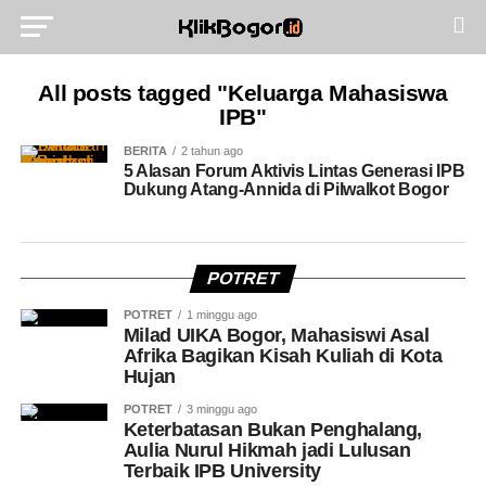
All posts tagged "Keluarga Mahasiswa
IPB"
BERITA
2 tahun ago
5 Alasan Forum Aktivis Lintas Generasi IPB
Dukung Atang-Annida di Pilwalkot Bogor
POTRET
POTRET
1 minggu ago
Milad UIKA Bogor, Mahasiswi Asal
Afrika Bagikan Kisah Kuliah di Kota
Hujan
POTRET
3 minggu ago
Keterbatasan Bukan Penghalang,
Aulia Nurul Hikmah jadi Lulusan
Terbaik IPB University