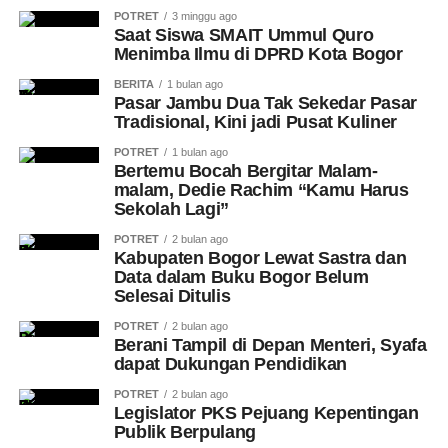
POTRET
3 minggu ago
Saat Siswa SMAIT Ummul Quro
Menimba Ilmu di DPRD Kota Bogor
BERITA
1 bulan ago
Pasar Jambu Dua Tak Sekedar Pasar
Tradisional, Kini jadi Pusat Kuliner
POTRET
1 bulan ago
Bertemu Bocah Bergitar Malam-
malam, Dedie Rachim “Kamu Harus
Sekolah Lagi”
POTRET
2 bulan ago
Kabupaten Bogor Lewat Sastra dan
Data dalam Buku Bogor Belum
Selesai Ditulis
POTRET
2 bulan ago
Berani Tampil di Depan Menteri, Syafa
dapat Dukungan Pendidikan
POTRET
2 bulan ago
Legislator PKS Pejuang Kepentingan
Publik Berpulang