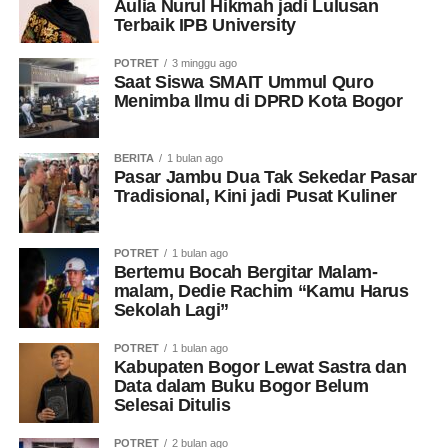
Aulia Nurul Hikmah jadi Lulusan
Terbaik IPB University
POTRET
3 minggu ago
Saat Siswa SMAIT Ummul Quro
Menimba Ilmu di DPRD Kota Bogor
BERITA
1 bulan ago
Pasar Jambu Dua Tak Sekedar Pasar
Tradisional, Kini jadi Pusat Kuliner
POTRET
1 bulan ago
Bertemu Bocah Bergitar Malam-
malam, Dedie Rachim “Kamu Harus
Sekolah Lagi”
POTRET
1 bulan ago
Kabupaten Bogor Lewat Sastra dan
Data dalam Buku Bogor Belum
Selesai Ditulis
POTRET
2 bulan ago