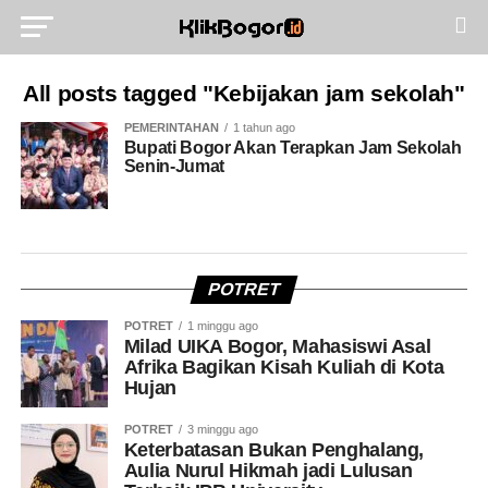
All posts tagged "Kebijakan jam sekolah"
PEMERINTAHAN
1 tahun ago
Bupati Bogor Akan Terapkan Jam Sekolah
Senin-Jumat
POTRET
POTRET
1 minggu ago
Milad UIKA Bogor, Mahasiswi Asal
Afrika Bagikan Kisah Kuliah di Kota
Hujan
POTRET
3 minggu ago
Keterbatasan Bukan Penghalang,
Aulia Nurul Hikmah jadi Lulusan