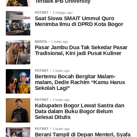
Terbaik IPB University
POTRET
3 minggu ago
Saat Siswa SMAIT Ummul Quro
Menimba Ilmu di DPRD Kota Bogor
BERITA
1 bulan ago
Pasar Jambu Dua Tak Sekedar Pasar
Tradisional, Kini jadi Pusat Kuliner
POTRET
1 bulan ago
Bertemu Bocah Bergitar Malam-
malam, Dedie Rachim “Kamu Harus
Sekolah Lagi”
POTRET
2 bulan ago
Kabupaten Bogor Lewat Sastra dan
Data dalam Buku Bogor Belum
Selesai Ditulis
POTRET
2 bulan ago
Berani Tampil di Depan Menteri, Syafa