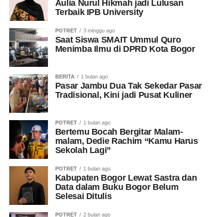
Aulia Nurul Hikmah jadi Lulusan
Terbaik IPB University
POTRET
3 minggu ago
Saat Siswa SMAIT Ummul Quro
Menimba Ilmu di DPRD Kota Bogor
BERITA
1 bulan ago
Pasar Jambu Dua Tak Sekedar Pasar
Tradisional, Kini jadi Pusat Kuliner
POTRET
1 bulan ago
Bertemu Bocah Bergitar Malam-
malam, Dedie Rachim “Kamu Harus
Sekolah Lagi”
POTRET
1 bulan ago
Kabupaten Bogor Lewat Sastra dan
Data dalam Buku Bogor Belum
Selesai Ditulis
POTRET
2 bulan ago