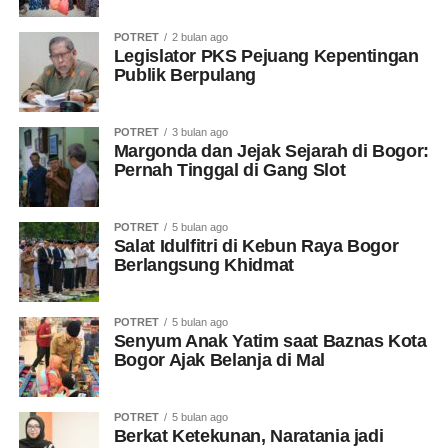
POTRET
2 bulan ago
Legislator PKS Pejuang Kepentingan
Publik Berpulang
POTRET
3 bulan ago
Margonda dan Jejak Sejarah di Bogor:
Pernah Tinggal di Gang Slot
POTRET
5 bulan ago
Salat Idulfitri di Kebun Raya Bogor
Berlangsung Khidmat
POTRET
5 bulan ago
Senyum Anak Yatim saat Baznas Kota
Bogor Ajak Belanja di Mal
POTRET
5 bulan ago
Berkat Ketekunan, Naratania jadi