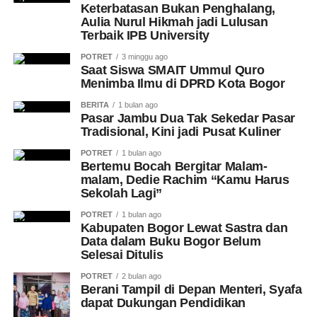
Keterbatasan Bukan Penghalang,
Aulia Nurul Hikmah jadi Lulusan
Terbaik IPB University
POTRET
3 minggu ago
Saat Siswa SMAIT Ummul Quro
Menimba Ilmu di DPRD Kota Bogor
BERITA
1 bulan ago
Pasar Jambu Dua Tak Sekedar Pasar
Tradisional, Kini jadi Pusat Kuliner
POTRET
1 bulan ago
Bertemu Bocah Bergitar Malam-
malam, Dedie Rachim “Kamu Harus
Sekolah Lagi”
POTRET
1 bulan ago
Kabupaten Bogor Lewat Sastra dan
Data dalam Buku Bogor Belum
Selesai Ditulis
POTRET
2 bulan ago
Berani Tampil di Depan Menteri, Syafa
dapat Dukungan Pendidikan