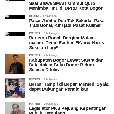
Saat Siswa SMAIT Ummul Quro
Menimba Ilmu di DPRD Kota Bogor
BERITA
1 bulan ago
Pasar Jambu Dua Tak Sekedar Pasar
Tradisional, Kini jadi Pusat Kuliner
POTRET
1 bulan ago
Bertemu Bocah Bergitar Malam-
malam, Dedie Rachim “Kamu Harus
Sekolah Lagi”
POTRET
2 bulan ago
Kabupaten Bogor Lewat Sastra dan
Data dalam Buku Bogor Belum
Selesai Ditulis
POTRET
2 bulan ago
Berani Tampil di Depan Menteri, Syafa
dapat Dukungan Pendidikan
POTRET
2 bulan ago
Legislator PKS Pejuang Kepentingan
Publik Berpulang