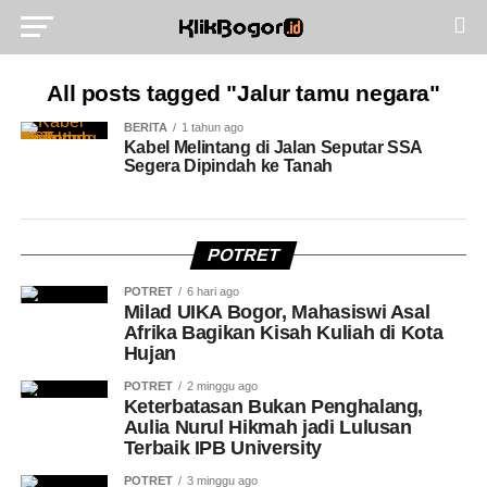
All posts tagged "Jalur tamu negara"
BERITA
1 tahun ago
Kabel Melintang di Jalan Seputar SSA
Segera Dipindah ke Tanah
POTRET
POTRET
6 hari ago
Milad UIKA Bogor, Mahasiswi Asal
Afrika Bagikan Kisah Kuliah di Kota
Hujan
POTRET
2 minggu ago
Keterbatasan Bukan Penghalang,
Aulia Nurul Hikmah jadi Lulusan
Terbaik IPB University
POTRET
3 minggu ago