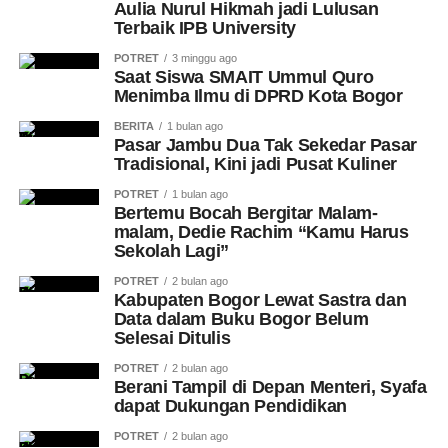
Aulia Nurul Hikmah jadi Lulusan
Terbaik IPB University
POTRET
3 minggu ago
Saat Siswa SMAIT Ummul Quro
Menimba Ilmu di DPRD Kota Bogor
BERITA
1 bulan ago
Pasar Jambu Dua Tak Sekedar Pasar
Tradisional, Kini jadi Pusat Kuliner
POTRET
1 bulan ago
Bertemu Bocah Bergitar Malam-
malam, Dedie Rachim “Kamu Harus
Sekolah Lagi”
POTRET
2 bulan ago
Kabupaten Bogor Lewat Sastra dan
Data dalam Buku Bogor Belum
Selesai Ditulis
POTRET
2 bulan ago
Berani Tampil di Depan Menteri, Syafa
dapat Dukungan Pendidikan
POTRET
2 bulan ago