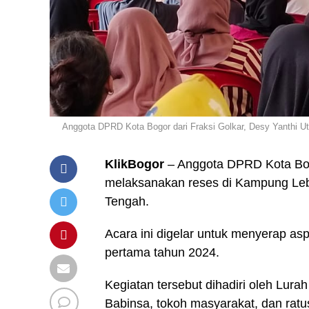
Anggota DPRD Kota Bogor dari Fraksi Golkar, Desy Yanthi U
KlikBogor
– Anggota DPRD Kota Bogo
melaksanakan reses di Kampung Leb
Tengah.
Acara ini digelar untuk menyerap a
pertama tahun 2024.
Kegiatan tersebut dihadiri oleh Lur
Babinsa, tokoh masyarakat, dan ra