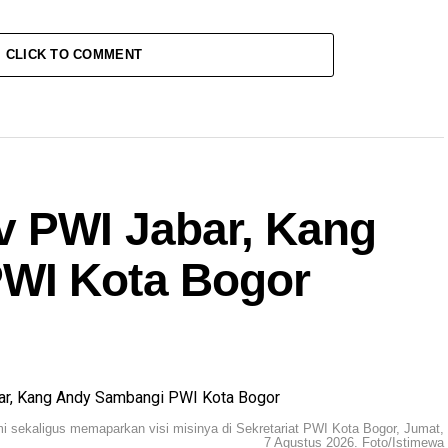
CLICK TO COMMENT
v PWI Jabar, Kang
WI Kota Bogor
i sekaligus memaparkan visi misinya di Sekretariat PWI Kota Bogor, Jumat,
7 Agustus 2026. Foto/Istimewa