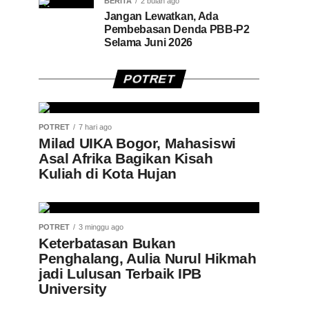
BERITA
2 bulan ago
Jangan Lewatkan, Ada
Pembebasan Denda PBB-P2
Selama Juni 2026
POTRET
POTRET
7 hari ago
Milad UIKA Bogor, Mahasiswi
Asal Afrika Bagikan Kisah
Kuliah di Kota Hujan
POTRET
3 minggu ago
Keterbatasan Bukan
Penghalang, Aulia Nurul Hikmah
jadi Lulusan Terbaik IPB
University