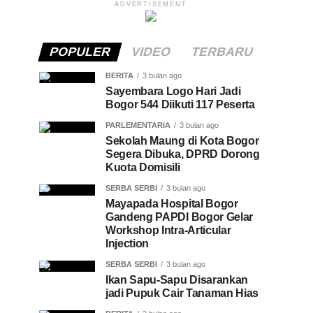
ADVERTISEMENT
POPULER
VIDEO
TERBARU
BERITA
3 bulan ago
Sayembara Logo Hari Jadi
Bogor 544 Diikuti 117 Peserta
PARLEMENTARIA
3 bulan ago
Sekolah Maung di Kota Bogor
Segera Dibuka, DPRD Dorong
Kuota Domisili
SERBA SERBI
3 bulan ago
Mayapada Hospital Bogor
Gandeng PAPDI Bogor Gelar
Workshop Intra-Articular
Injection
SERBA SERBI
3 bulan ago
Ikan Sapu-Sapu Disarankan
jadi Pupuk Cair Tanaman Hias