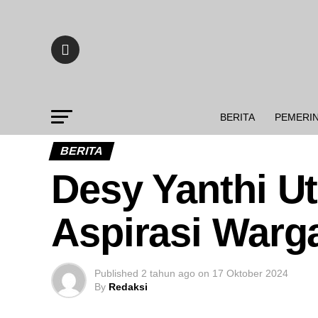
BERITA
PEMERI
BERITA
Desy Yanthi U
Aspirasi Warg
Published
2 tahun ago
on
17 Oktober 2024
By
Redaksi