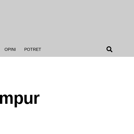
OPINI
POTRET
empur