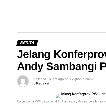
BERITA
Jelang Konferpro
Andy Sambangi P
Published
13 jam ago
on
7 Agustus 2026
By
Redaksi
Calon Ketua PWI Jawa Barat H. Hardiyansyah saat bersilaturahm