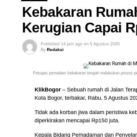
Kebakaran Rumah
Kerugian Capai R
Published
14 jam ago
on
5 Agustus 2026
By
Redaksi
Petugas pemadam kebakaran tengah melakukan proses pe
KlikBogor
– Sebuah rumah di Jalan Tera
Kota Bogor, terbakar, Rabu, 5 Agustus 20
Tidak ada korban jiwa dalam peristiwa ke
diperkirakan mencapai Rp150 juta.
Kepala Bidang Pemadaman dan Penyela