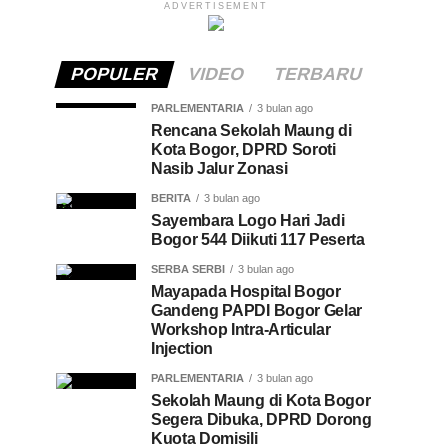
ADVERTISEMENT
POPULER
VIDEO
TERBARU
PARLEMENTARIA
3 bulan ago
Rencana Sekolah Maung di
Kota Bogor, DPRD Soroti
Nasib Jalur Zonasi
BERITA
3 bulan ago
Sayembara Logo Hari Jadi
Bogor 544 Diikuti 117 Peserta
SERBA SERBI
3 bulan ago
Mayapada Hospital Bogor
Gandeng PAPDI Bogor Gelar
Workshop Intra-Articular
Injection
PARLEMENTARIA
3 bulan ago
Sekolah Maung di Kota Bogor
Segera Dibuka, DPRD Dorong
Kuota Domisili