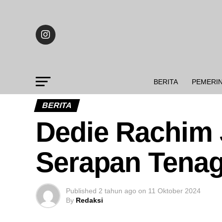
BERITA
PEMERI
BERITA
Dedie Rachim 
Serapan Tenag
Published
2 tahun ago
on
11 Oktober 2024
By
Redaksi