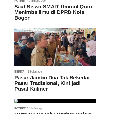
POTRET
3 minggu ago
Saat Siswa SMAIT Ummul Quro
Menimba Ilmu di DPRD Kota
Bogor
BERITA
1 bulan ago
Pasar Jambu Dua Tak Sekedar
Pasar Tradisional, Kini jadi
Pusat Kuliner
POTRET
1 bulan ago