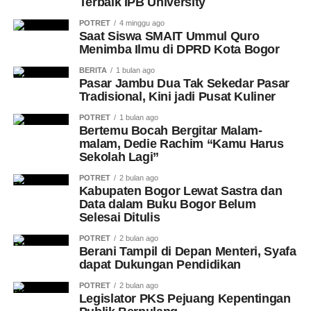
Terbaik IPB University
POTRET
4 minggu ago
Saat Siswa SMAIT Ummul Quro
Menimba Ilmu di DPRD Kota Bogor
BERITA
1 bulan ago
Pasar Jambu Dua Tak Sekedar Pasar
Tradisional, Kini jadi Pusat Kuliner
POTRET
1 bulan ago
Bertemu Bocah Bergitar Malam-
malam, Dedie Rachim “Kamu Harus
Sekolah Lagi”
POTRET
2 bulan ago
Kabupaten Bogor Lewat Sastra dan
Data dalam Buku Bogor Belum
Selesai Ditulis
POTRET
2 bulan ago
Berani Tampil di Depan Menteri, Syafa
dapat Dukungan Pendidikan
POTRET
2 bulan ago
Legislator PKS Pejuang Kepentingan