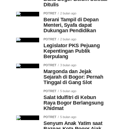
Ditulis
POTRET
2 bulan ago
Berani Tampil di Depan
Menteri, Syafa dapat
Dukungan Pendidikan
POTRET
2 bulan ago
Legislator PKS Pejuang
Kepentingan Publik
Berpulang
POTRET
3 bulan ago
Margonda dan Jejak
Sejarah di Bogor: Pernah
Tinggal di Gang Slot
POTRET
5 bulan ago
Salat Idulfitri di Kebun
Raya Bogor Berlangsung
Khidmat
POTRET
5 bulan ago
Senyum Anak Yatim saat
Baznas Kota Bogor Ajak