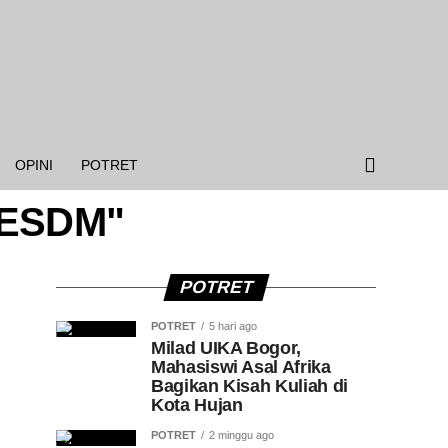
OPINI
POTRET
n ESDM"
POTRET
POTRET
5 hari ago
Milad UIKA Bogor,
Mahasiswi Asal Afrika
Bagikan Kisah Kuliah di
Kota Hujan
POTRET
2 minggu ago