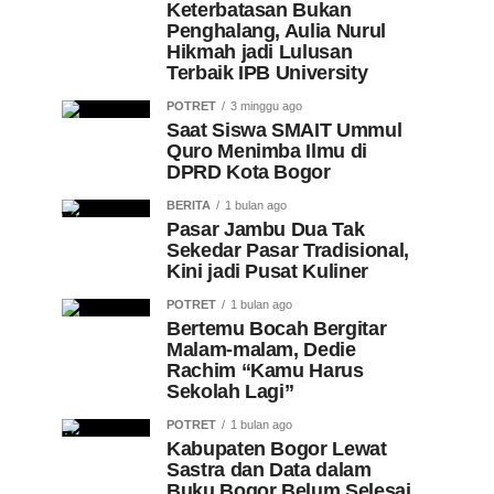
Keterbatasan Bukan
Penghalang, Aulia Nurul
Hikmah jadi Lulusan
Terbaik IPB University
POTRET
3 minggu ago
Saat Siswa SMAIT Ummul
Quro Menimba Ilmu di
DPRD Kota Bogor
BERITA
1 bulan ago
Pasar Jambu Dua Tak
Sekedar Pasar Tradisional,
Kini jadi Pusat Kuliner
POTRET
1 bulan ago
Bertemu Bocah Bergitar
Malam-malam, Dedie
Rachim “Kamu Harus
Sekolah Lagi”
POTRET
1 bulan ago
Kabupaten Bogor Lewat
Sastra dan Data dalam
Buku Bogor Belum Selesai