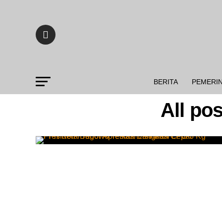
BERITA
PEMERI
All po