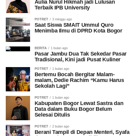
Aulia Nurul Hikmah jadi Lulusan
Terbaik IPB University
POTRET
3 minggu ago
Saat Siswa SMAIT Ummul Quro
Menimba Ilmu di DPRD Kota Bogor
BERITA
1 bulan ago
Pasar Jambu Dua Tak Sekedar Pasar
Tradisional, Kini jadi Pusat Kuliner
POTRET
1 bulan ago
Bertemu Bocah Bergitar Malam-
malam, Dedie Rachim “Kamu Harus
Sekolah Lagi”
POTRET
1 bulan ago
Kabupaten Bogor Lewat Sastra dan
Data dalam Buku Bogor Belum
Selesai Ditulis
POTRET
2 bulan ago
Berani Tampil di Depan Menteri, Syafa