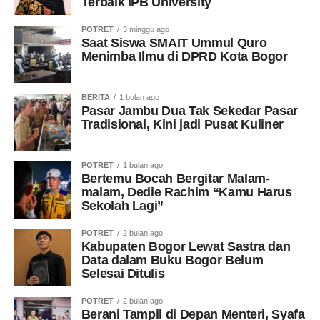
Terbaik IPB University
POTRET
3 minggu ago
Saat Siswa SMAIT Ummul Quro
Menimba Ilmu di DPRD Kota Bogor
BERITA
1 bulan ago
Pasar Jambu Dua Tak Sekedar Pasar
Tradisional, Kini jadi Pusat Kuliner
POTRET
1 bulan ago
Bertemu Bocah Bergitar Malam-
malam, Dedie Rachim “Kamu Harus
Sekolah Lagi”
POTRET
2 bulan ago
Kabupaten Bogor Lewat Sastra dan
Data dalam Buku Bogor Belum
Selesai Ditulis
POTRET
2 bulan ago
Berani Tampil di Depan Menteri, Syafa