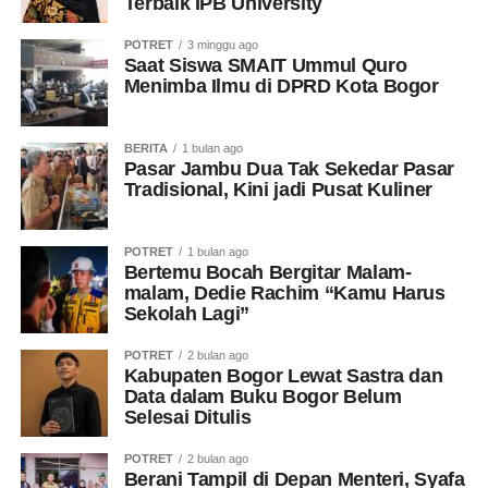
Terbaik IPB University
POTRET
3 minggu ago
Saat Siswa SMAIT Ummul Quro
Menimba Ilmu di DPRD Kota Bogor
BERITA
1 bulan ago
Pasar Jambu Dua Tak Sekedar Pasar
Tradisional, Kini jadi Pusat Kuliner
POTRET
1 bulan ago
Bertemu Bocah Bergitar Malam-
malam, Dedie Rachim “Kamu Harus
Sekolah Lagi”
POTRET
2 bulan ago
Kabupaten Bogor Lewat Sastra dan
Data dalam Buku Bogor Belum
Selesai Ditulis
POTRET
2 bulan ago
Berani Tampil di Depan Menteri, Syafa