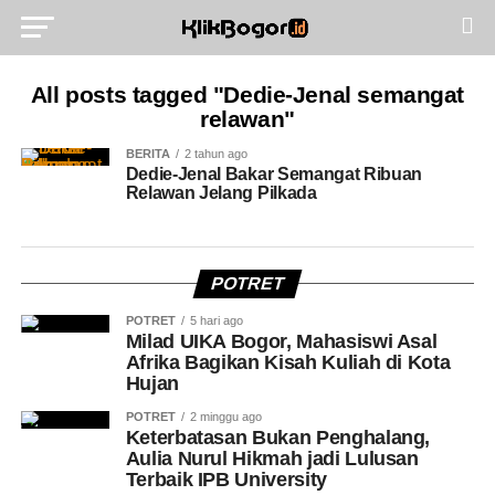
All posts tagged "Dedie-Jenal semangat
relawan"
BERITA
2 tahun ago
Dedie-Jenal Bakar Semangat Ribuan
Relawan Jelang Pilkada
POTRET
POTRET
5 hari ago
Milad UIKA Bogor, Mahasiswi Asal
Afrika Bagikan Kisah Kuliah di Kota
Hujan
POTRET
2 minggu ago
Keterbatasan Bukan Penghalang,
Aulia Nurul Hikmah jadi Lulusan
Terbaik IPB University