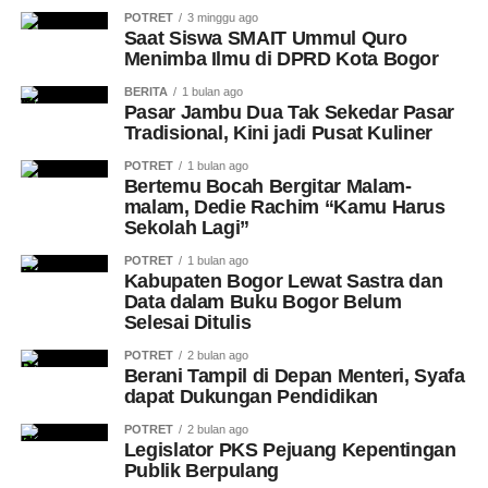
POTRET
3 minggu ago
Saat Siswa SMAIT Ummul Quro
Menimba Ilmu di DPRD Kota Bogor
BERITA
1 bulan ago
Pasar Jambu Dua Tak Sekedar Pasar
Tradisional, Kini jadi Pusat Kuliner
POTRET
1 bulan ago
Bertemu Bocah Bergitar Malam-
malam, Dedie Rachim “Kamu Harus
Sekolah Lagi”
POTRET
1 bulan ago
Kabupaten Bogor Lewat Sastra dan
Data dalam Buku Bogor Belum
Selesai Ditulis
POTRET
2 bulan ago
Berani Tampil di Depan Menteri, Syafa
dapat Dukungan Pendidikan
POTRET
2 bulan ago
Legislator PKS Pejuang Kepentingan
Publik Berpulang