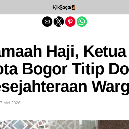
Exit mobile version
maah Haji, Ketua
a Bogor Titip D
esejahteraan War
7 Mei 2026