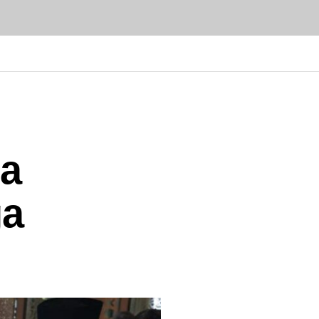
oa
ga