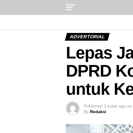
ADVERTORIAL
Lepas Ja
DPRD Kot
untuk K
Published
3 bulan ago
on
By
Redaksi