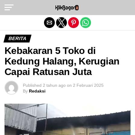
Exit mobile version
BERITA
Kebakaran 5 Toko di
Kedung Halang, Kerugian
Capai Ratusan Juta
Published
2 tahun ago
on
2 Februari 2025
By
Redaksi