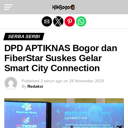
Exit mobile version
SERBA SERBI
DPD APTIKNAS Bogor dan
FiberStar Suskes Gelar
Smart City Connection
Published
2 tahun ago
on
28 November 2024
By
Redaksi